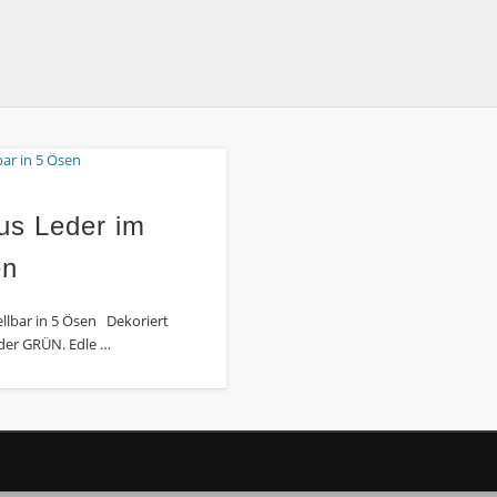
us Leder im
en
llbar in 5 Ösen Dekoriert
oder GRÜN. Edle …