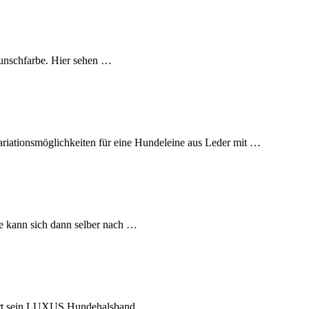
unschfarbe. Hier sehen …
riationsmöglichkeiten für eine Hundeleine aus Leder mit …
e kann sich dann selber nach …
tiert sein LUXUS Hundehalsband …