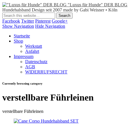
"Luxus für Hunde" DER BLOG
Hundehalsband Design seit 2007 made by Gabi Weisner • Köln
Facebook
Twitter
Pinterest
Google+
Show Navigation
Hide Navigation
Startseite
Shop
Werkstatt
Anfahrt
Impressum
Datenschutz
AGB
WIDERRUFSRECHT
Currently browsing category
verstellbare Führleinen
verstellbare Führleinen