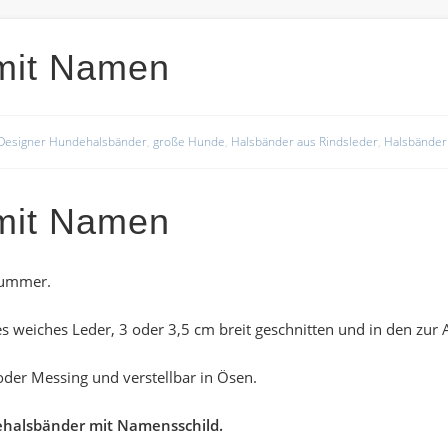
mit Namen
Designer Hundehalsbänder
,
große Hunde
,
Halsbänder aus Rindsleder
,
Halsbänder
mit Namen
nummer.
s weiches Leder, 3 oder 3,5 cm breit geschnitten und in den zur
 oder Messing und verstellbar in Ösen.
ehalsbänder mit Namensschild.