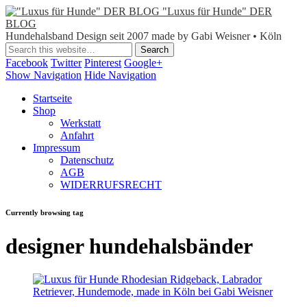
"Luxus für Hunde" DER
BLOG
Hundehalsband Design seit 2007 made by Gabi Weisner • Köln
Facebook
Twitter
Pinterest
Google+
Show Navigation
Hide Navigation
Startseite
Shop
Werkstatt
Anfahrt
Impressum
Datenschutz
AGB
WIDERRUFSRECHT
Currently browsing tag
designer hundehalsbänder