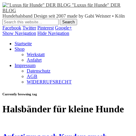
"Luxus für Hunde" DER
BLOG
Hundehalsband Design seit 2007 made by Gabi Weisner • Köln
Facebook
Twitter
Pinterest
Google+
Show Navigation
Hide Navigation
Startseite
Shop
Werkstatt
Anfahrt
Impressum
Datenschutz
AGB
WIDERRUFSRECHT
Currently browsing tag
Halsbänder für kleine Hunde