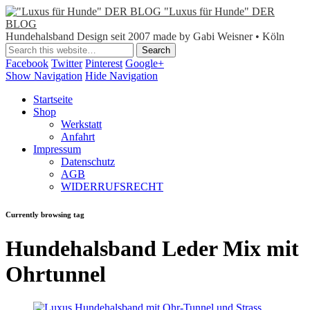
"Luxus für Hunde" DER
BLOG
Hundehalsband Design seit 2007 made by Gabi Weisner • Köln
Facebook
Twitter
Pinterest
Google+
Show Navigation
Hide Navigation
Startseite
Shop
Werkstatt
Anfahrt
Impressum
Datenschutz
AGB
WIDERRUFSRECHT
Currently browsing tag
Hundehalsband Leder Mix mit
Ohrtunnel