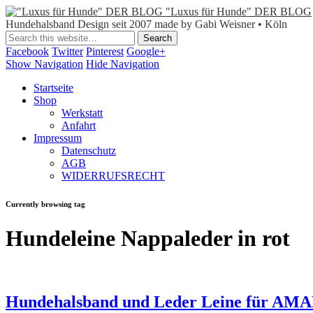
"Luxus für Hunde" DER BLOG
Hundehalsband Design seit 2007 made by Gabi Weisner • Köln
Facebook
Twitter
Pinterest
Google+
Show Navigation
Hide Navigation
Startseite
Shop
Werkstatt
Anfahrt
Impressum
Datenschutz
AGB
WIDERRUFSRECHT
Currently browsing tag
Hundeleine Nappaleder in rot
Hundehalsband und Leder Leine für AM