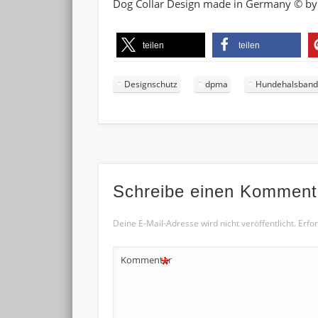
Dog Collar Design made in Germany © b
teilen
teilen
Designschutz
dpma
Hundehalsband
Schreibe einen Komment
Deine E-Mail-Adresse wird nicht veröffentlicht.
Erfor
*
Kommentar