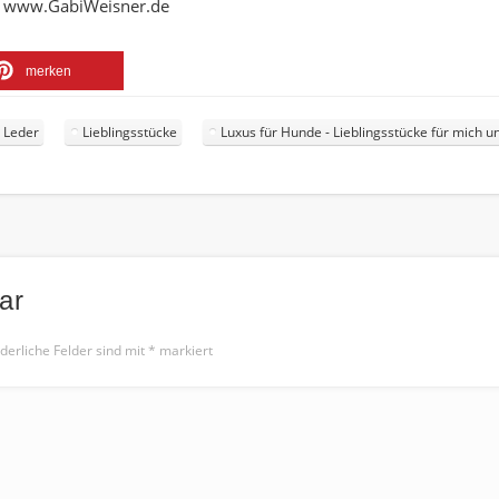
y www.GabiWeisner.de
merken
 Leder
Lieblingsstücke
Luxus für Hunde - Lieblingsstücke für mich 
ar
derliche Felder sind mit
*
markiert