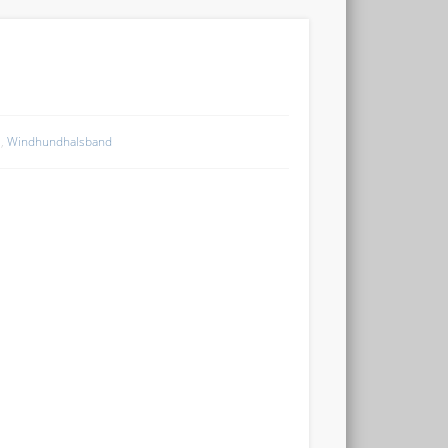
e
,
Windhundhalsband