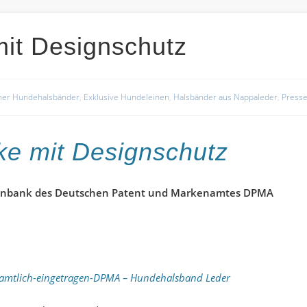
mit Designschutz
ner Hundehalsbänder
,
Exklusive Hundeleinen
,
Halsbänder aus Nappaleder
,
Press
ke mit Designschutz
datenbank des Deutschen Patent und Markenamtes DPMA
,-amtlich-eingetragen-DPMA – Hundehalsband Leder