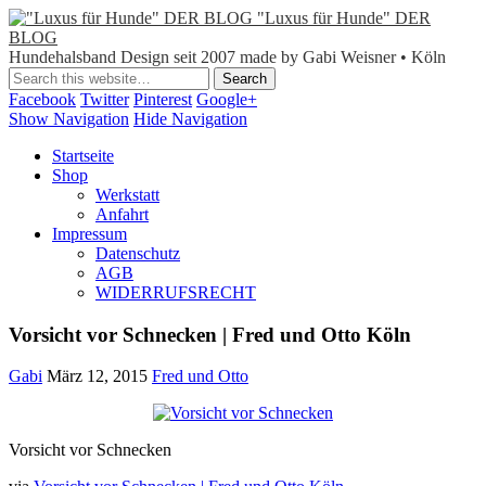
"Luxus für Hunde" DER
BLOG
Hundehalsband Design seit 2007 made by Gabi Weisner • Köln
Facebook
Twitter
Pinterest
Google+
Show Navigation
Hide Navigation
Startseite
Shop
Werkstatt
Anfahrt
Impressum
Datenschutz
AGB
WIDERRUFSRECHT
Vorsicht vor Schnecken | Fred und Otto Köln
Gabi
März 12, 2015
Fred und Otto
Vorsicht vor Schnecken